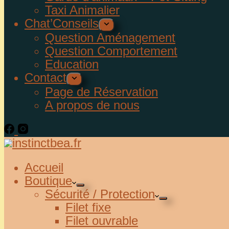
Taxi Animalier
Chat’Conseils
Question Aménagement
Question Comportement
Education
Contact
Page de Réservation
A propos de nous
Accueil
Boutique
Sécurité / Protection
Filet fixe
Filet ouvrable